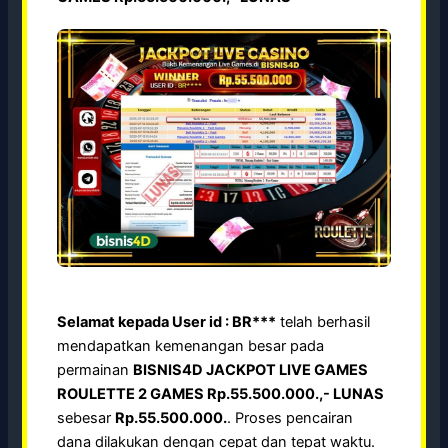
Selamat kepada User id : BR***
telah berhasil
mendapatkan kemenangan besar pada
permainan
BISNIS4D JACKPOT LIVE GAMES
ROULETTE 2 GAMES Rp.55.500.000.,- LUNAS
sebesar
Rp.55.500.000.
. Proses pencairan
dana dilakukan dengan cepat dan tepat waktu.