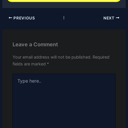
PREVIOUS
NEXT
Leave a Comment
Your email address will not be published.
Required
fields are marked
*
Type
here..