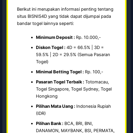
Berikut ini merupakan informasi penting tentang
situs BISNIS4D yang tidak dapat dijumpai pada
bandar togel lainnya seperti:
Minimum Deposit :
Rp. 10.000,-
Diskon Togel :
4D = 66.5% | 3D =
59.5% | 2D = 29.5% (Semua Pasaran
Togel)
Minimal Betting Togel :
Rp. 100,-
Pasaran Togel Terbaik :
Totomacau,
Togel Singapore, Togel Sydney, Togel
Hongkong
Pilihan Mata Uang :
Indonesia Rupiah
(IDR)
Pilihan Bank :
BCA, BRI, BNI,
DANAMON, MAYBANK, BSI, PERMATA,