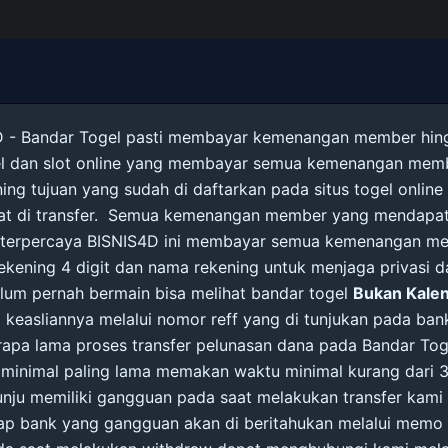
 - Bandar Togel pasti membayar kemenangan member hin
l dan slot online yang membayar semua kemenangan membe
ing tujuan yang sudah di daftarkan pada situs togel onlin
apat di transfer. Semua kemenangan member yang mendapat
s terpercaya BISNIS4D ini membayar semua kemenangan mem
ekening 4 digit dan nama rekening untuk menjaga privasi 
lum pernah bermain bisa melihat bandar togel
Bukan Kale
a keasliannya melalui nomor reff yang di tunjukan pada ban
erapa lama proses transfer pelunasan dana pada Bandar To
minimal paling lama memakan waktu minimal kurang dari 3
itunju memiliki gangguan pada saat melakukan transfer kam
ap bank yang gangguan akan di beritahukan melalui memo 