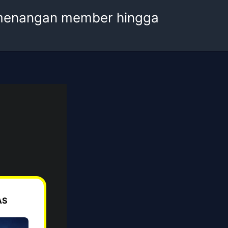
emenangan member hingga
AS