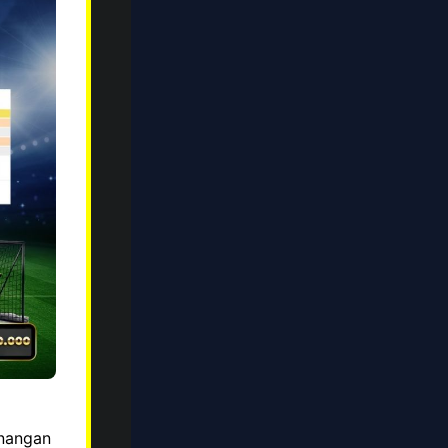
nangan