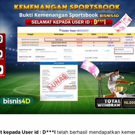
 kepada User id : D***I
telah berhasil mendapatkan keme