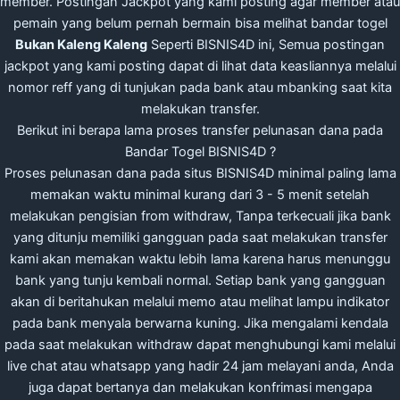
member. Postingan Jackpot yang kami posting agar member atau
pemain yang belum pernah bermain bisa melihat bandar togel
Bukan Kaleng Kaleng
Seperti BISNIS4D ini, Semua postingan
jackpot yang kami posting dapat di lihat data keasliannya melalui
nomor reff yang di tunjukan pada bank atau mbanking saat kita
melakukan transfer.
Berikut ini berapa lama proses transfer pelunasan dana pada
Bandar Togel BISNIS4D ?
Proses pelunasan dana pada situs BISNIS4D minimal paling lama
memakan waktu minimal kurang dari 3 - 5 menit setelah
melakukan pengisian from withdraw, Tanpa terkecuali jika bank
yang ditunju memiliki gangguan pada saat melakukan transfer
kami akan memakan waktu lebih lama karena harus menunggu
bank yang tunju kembali normal. Setiap bank yang gangguan
akan di beritahukan melalui memo atau melihat lampu indikator
pada bank menyala berwarna kuning. Jika mengalami kendala
pada saat melakukan withdraw dapat menghubungi kami melalui
live chat atau whatsapp yang hadir 24 jam melayani anda, Anda
juga dapat bertanya dan melakukan konfrimasi mengapa