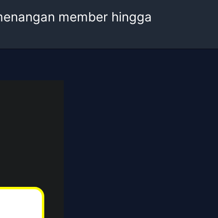
emenangan member hingga