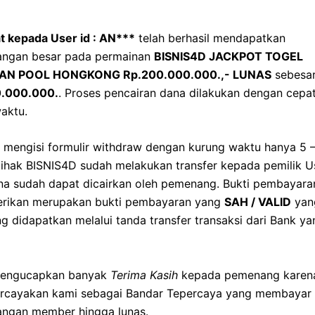
t kepada User id : AN***
telah berhasil mendapatkan
ngan besar pada permainan
BISNIS4D JACKPOT TOGEL
AN POOL HONGKONG Rp.200.000.000.,- LUNAS
sebesa
.000.000.
. Proses pencairan dana dilakukan dengan cepa
aktu.
 mengisi formulir withdraw dengan kurung waktu hanya 5 –
pihak BISNIS4D sudah melakukan transfer kepada pemilik U
na sudah dapat dicairkan oleh pemenang. Bukti pembayara
erikan merupakan bukti pembayaran yang
SAH / VALID
yan
g didapatkan melalui tanda transfer transaksi dari Bank ya
engucapkan banyak
Terima Kasih
kepada pemenang karen
cayakan kami sebagai Bandar Tepercaya yang membayar
ngan member hingga lunas.