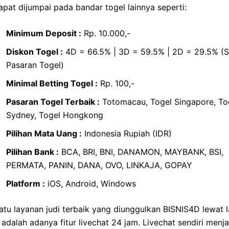
apat dijumpai pada bandar togel lainnya seperti:
Minimum Deposit :
Rp. 10.000,-
Diskon Togel :
4D = 66.5% | 3D = 59.5% | 2D = 29.5% (
Pasaran Togel)
Minimal Betting Togel :
Rp. 100,-
Pasaran Togel Terbaik :
Totomacau, Togel Singapore, To
Sydney, Togel Hongkong
Pilihan Mata Uang :
Indonesia Rupiah (IDR)
Pilihan Bank :
BCA, BRI, BNI, DANAMON, MAYBANK, BSI,
PERMATA, PANIN, DANA, OVO, LINKAJA, GOPAY
Platform :
iOS, Android, Windows
atu layanan judi terbaik yang diunggulkan BISNIS4D lewat 
 adalah adanya fitur livechat 24 jam. Livechat sendiri menja