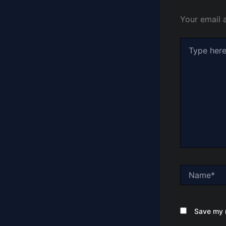
Your email 
Type
here..
Name*
Save my n