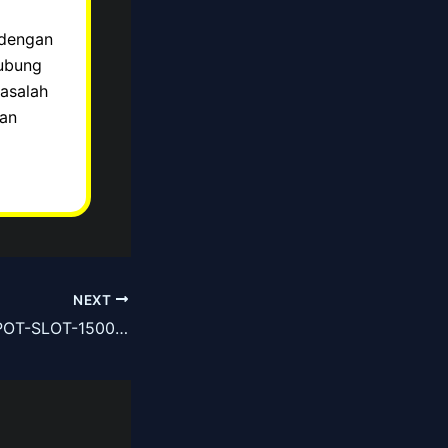
 dengan
hubung
asalah
gan
NEXT
?BISNIS4D-JACKPOT-SLOT-15000x-MANIA-Rp.150.000.000