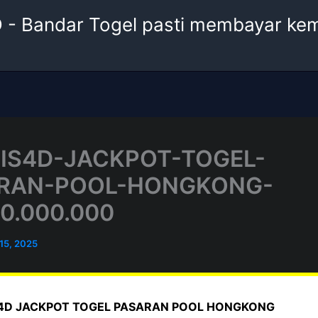
 - Bandar Togel pasti membayar k
NIS4D-JACKPOT-TOGEL-
RAN-POOL-HONGKONG-
0.000.000
 15, 2025
S4D JACKPOT TOGEL PASARAN POOL HONGKONG