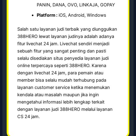
PANIN, DANA, OVO, LINKAJA, GOPAY
Platform :
iOS, Android, Windows
Salah satu layanan judi terbaik yang diunggulkan
388HERO lewat layanan judinya adalah adanya
fitur livechat 24 jam. Livechat sendiri menjadi
sebuah fitur yang sangat penting dan pasti
selalu disediakan situs penyedia layanan judi
online terpercaya seperti 388HERO. Karena
dengan livechat 24 jam, para pemain atau
member bisa selalu mudah terhubung pada
layanan customer service ketika menemukan
kendala atau masalah maupun jika ingin
mengetahui informasi lebih lengkap terkait
dengan layanan judi 388HERO melalui layanan
CS 24 jam.