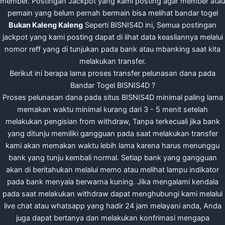
member. Postingan Jackpot yang kami posting agar member atau
pemain yang belum pernah bermain bisa melihat bandar togel
Bukan Kaleng Kaleng
Seperti BISNIS4D ini, Semua postingan
jackpot yang kami posting dapat di lihat data keasliannya melalui
nomor reff yang di tunjukan pada bank atau mbanking saat kita
melakukan transfer.
Berikut ini berapa lama proses transfer pelunasan dana pada
Bandar Togel BISNIS4D ?
Proses pelunasan dana pada situs BISNIS4D minimal paling lama
memakan waktu minimal kurang dari 3 - 5 menit setelah
melakukan pengisian from withdraw, Tanpa terkecuali jika bank
yang ditunju memiliki gangguan pada saat melakukan transfer
kami akan memakan waktu lebih lama karena harus menunggu
bank yang tunju kembali normal. Setiap bank yang gangguan
akan di beritahukan melalui memo atau melihat lampu indikator
pada bank menyala berwarna kuning. Jika mengalami kendala
pada saat melakukan withdraw dapat menghubungi kami melalui
live chat atau whatsapp yang hadir 24 jam melayani anda, Anda
juga dapat bertanya dan melakukan konfrimasi mengapa